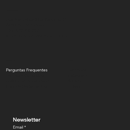
Localização
Rua Manuel da Silva Carolino, 31
2460-197 Alfeizerão
+351 918 158 282
(Chamada para a rede móvel nacional)
Políticas
Social
Perguntas Frequentes
Facebook
Termos e Condições
Instagram
Política de Privacidade
Youtube
Livro de Reclamações
Linkedin
Newsletter
Email
*