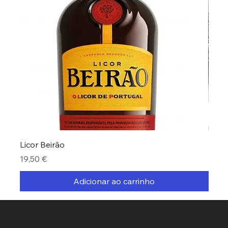
Licor Beirão
Bolo
Preço
Preç
19,50 €
26,5
Adicionar ao carrinho