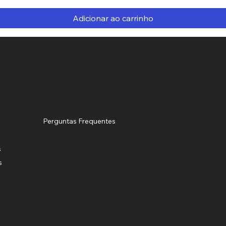
Adicionar ao carrinho
Políticas
Social
Perguntas Frequentes
Facebook
Termos e Condições
Instagram
Política de Privacidade
Youtube
s
Livro de Reclamações
Linkedin
s
os reservados.