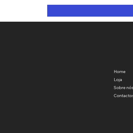
Menu
Localização
Rua Manuel da Silva Carolino, 31
Home
2460-197 Alfeizerão
Loja
+351 918 158 282
Sobre nó
(Chamada para a rede móvel nacional)
Contacto
Copyright © 2024 l Florista Rainha - Todos os direit