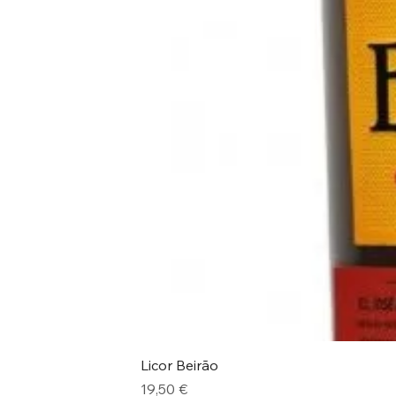
Licor Beirão
Preço
19,50 €