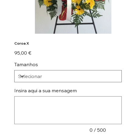
Coroa X
Preço
95,00 €
Tamanhos
Insira aqui a sua mensagem
Até
500
caracteres.
0 / 500