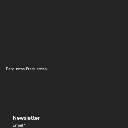
Localização
Rua Manuel da Silva Carolino, 31
2460-197 Alfeizerão
+351 918 158 282
(Chamada para a rede móvel nacional)
Políticas
Social
Perguntas Frequentes
Facebook
Termos e Condições
Instagram
Política de Privacidade
Youtube
Livro de Reclamações
Linkedin
Newsletter
Email
*