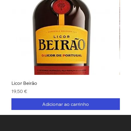
Licor Beirão
Bolo
Preço
Preç
19,50 €
26,5
Adicionar ao carrinho