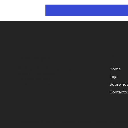
Menu
Localização
Rua Manuel da Silva Carolino, 31
Home
2460-197 Alfeizerão
Loja
+351 918 158 282
Sobre nó
(Chamada para a rede móvel nacional)
Contacto
Copyright © 2024 l Florista Rainha - Todos os direit