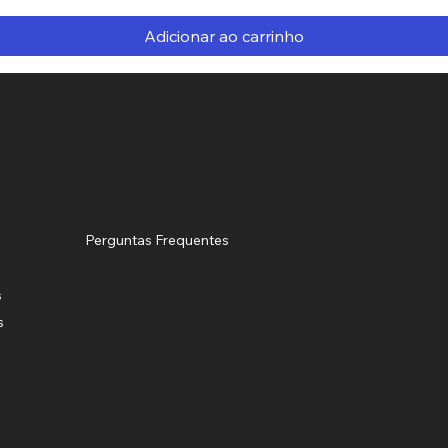
Adicionar ao carrinho
Políticas
Social
Perguntas Frequentes
Facebook
Termos e Condições
Instagram
Política de Privacidade
Youtube
s
Livro de Reclamações
Linkedin
s
os reservados.