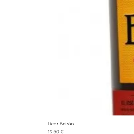
Licor Beirão
Preço
19,50 €