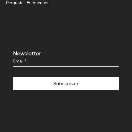
Perguntas Frequentes
Facebook
Termos e Condições
Instagram
Política de Privacidade
Youtube
Livro de Reclamações
Linkedin
Newsletter
Email
*
Subscrever
Copyright © 2024 l Florista Rainha - Todos os direitos
reservados.